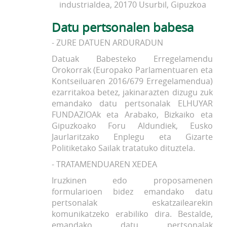
industrialdea, 20170 Usurbil, Gipuzkoa
Datu pertsonalen babesa
- ZURE DATUEN ARDURADUN
Datuak Babesteko Erregelamendu
Orokorrak (Europako Parlamentuaren eta
Kontseiluaren 2016/679 Erregelamendua)
ezarritakoa betez, jakinarazten dizugu zuk
emandako datu pertsonalak ELHUYAR
FUNDAZIOAk eta Arabako, Bizkaiko eta
Gipuzkoako Foru Aldundiek, Eusko
Jaurlaritzako Enplegu eta Gizarte
Politiketako Sailak tratatuko dituztela.
- TRATAMENDUAREN XEDEA
Iruzkinen edo proposamenen
formularioen bidez emandako datu
pertsonalak eskatzailearekin
komunikatzeko erabiliko dira. Bestalde,
emandako datu pertsonalak