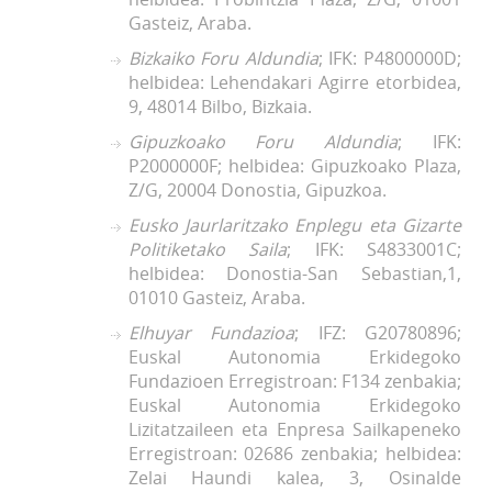
Gasteiz, Araba.
Bizkaiko Foru Aldundia
; IFK: P4800000D;
helbidea: Lehendakari Agirre etorbidea,
9, 48014 Bilbo, Bizkaia.
Gipuzkoako Foru Aldundia
; IFK:
P2000000F; helbidea: Gipuzkoako Plaza,
Z/G, 20004 Donostia, Gipuzkoa.
Eusko Jaurlaritzako Enplegu eta Gizarte
Politiketako Saila
; IFK: S4833001C;
helbidea: Donostia-San Sebastian,1,
01010 Gasteiz, Araba.
Elhuyar Fundazioa
; IFZ: G20780896;
Euskal Autonomia Erkidegoko
Fundazioen Erregistroan: F134 zenbakia;
Euskal Autonomia Erkidegoko
Lizitatzaileen eta Enpresa Sailkapeneko
Erregistroan: 02686 zenbakia; helbidea:
Zelai Haundi kalea, 3, Osinalde