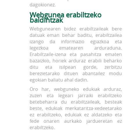
dagokionez.
Webgunea erabiltzeko
baldintzak
Webgunearen bidez erabiltzaileak bere
datuak eman behar baditu, erabiltzailea
izango da informazio egiazkoa eta
legezkoa ematearen arduraduna.
Erabiltzaile-izena eta pasahitza ematen
bazaizkio, horiek arduraz erabili beharko
ditu eta isilpean gorde, zerbitzu
berezietarako dituen abantailez modu
egokian baliatu ahal dadin.
Oro har, webguneko edukiak arduraz,
zuzen eta legeari jarraiki erabiltzeko
betebeharra du erabiltzaileak, besteak
beste, edukiak merkataritza-xedeetarako
ez erabiltzeko, edukiak ez aldatzeko eta
fede onaren aurkako jardueretan ez
erabiltzeko.