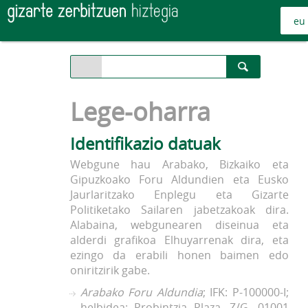
Lege-oharra
Identifikazio datuak
Webgune hau Arabako, Bizkaiko eta
Gipuzkoako Foru Aldundien eta Eusko
Jaurlaritzako Enplegu eta Gizarte
Politiketako Sailaren jabetzakoak dira.
Alabaina, webgunearen diseinua eta
alderdi grafikoa Elhuyarrenak dira, eta
ezingo da erabili honen baimen edo
oniritzirik gabe.
Arabako Foru Aldundia
; IFK: P-100000-I;
helbidea: Probintzia Plaza, Z/G, 01001