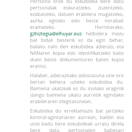
Pertsona orok du eskubidea bere datu
pertsonalak eskuratzeko, zuzentzeko,
ezabatzeko, datuen erabilera mugatzeko,
aurka egiteko edo beste norabait
eramateko. Horretarako,
gzhiztegia@elhuyar.eus
helbidera mezu
bat bidali besterik ez da egin behar,
baliatu nahi den eskubidea adierazi, eta
NANaren kopia edo identifikatzeko balio
duen beste dokumenturen baten kopia
erantsi.
Halaber, adierazitako adostasuna une oro
bertan behera uzteko eskubidea du.
Baimena ukatzeak ez du inolako eraginik
izango baimena ukatu aurretik egindako
erabileraren zilegitasunean.
Eskubidea du erreklamazio bat jartzeko
kontrol-agintariaren aurrean, baldin eta
uste badu bere eskubideak urratu direla
bere datu pertsonalen babesari