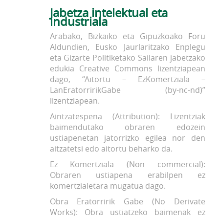
Jabetza intelektual eta
industriala
Arabako, Bizkaiko eta Gipuzkoako Foru
Aldundien, Eusko Jaurlaritzako Enplegu
eta Gizarte Politiketako Sailaren jabetzako
edukia Creative Commons lizentziapean
dago, “Aitortu – EzKomertziala –
LanEratorririkGabe (by-nc-nd)”
lizentziapean.
Aintzatespena (Attribution): Lizentziak
baimendutako obraren edozein
ustiapenetan jatorrizko egilea nor den
aitzatetsi edo aitortu beharko da.
Ez Komertziala (Non commercial):
Obraren ustiapena erabilpen ez
komertzialetara mugatua dago.
Obra Eratorririk Gabe (No Derivate
Works): Obra ustiatzeko baimenak ez