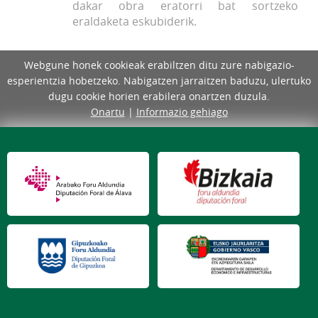
dakar obra eratorri bat sortzeko
eraldaketa eskubiderik.
Webgune honek cookieak erabiltzen ditu zure nabigazio-
esperientzia hobetzeko. Nabigatzen jarraitzen baduzu, ulertuko
dugu cookie horien erabilera onartzen duzula.
Onartu
|
Informazio gehiago