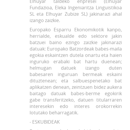
Elhuyar taldeko enpresei (Elhuyar
Fundazioa, Eleka Ingeniaritza Linguistikoa
SL eta Elhuyar Zubize SL) jakinarazi ahal
izango zaizkie.
Europako Esparru Ekonomikotik kanpo,
herrialde, eskualde edo sektore jakin
batzuei baino ezingo zaizkie jakinarazi
datuak: Europako Batzordeak babes-maila
egokia eskaintzen dutela onartu eta haien
inguruko erabaki bat hartu duenean;
helmugan datuek izango duten
babesaren inguruan bermeak eskaini
dituztenean; eta salbuespenetako bat
aplikatzen denean, zeintzuen bidez aukera
baitago datuak babes-berme egokirik
gabe transferitzeko, datuen titularraren
interesekin edo interes orokorrekin
lotutako beharragatik.
- ESKUBIDEAK