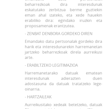
beharrezkoak dira interesdunak
eskatutako zerbitzua berme guztiekin
eman ahal izateko, eta xede hauekin
erabiliko dira: egindako iruzkin eta
proposamenak erantzutea.
- ZENBAT DENBORA GORDEKO DIREN
Emandako datu pertsonalak gordeko dira
harik eta interesdunarekin harremanetan
jartzeko beharrezkoak direla aurreikusi
arte.
- ERABILTZEKO LEGITIMAZIOA
Harremanetarako datuak ematean
interesdunak adierazten duen
adostasuna da datuak tratatzeko lege-
oinarria.
- HARTZAILEAK
Aurreikusitako xedeak betetzeko, datuak